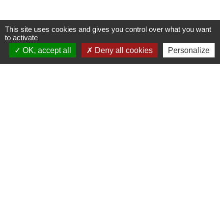
This site uses cookies and gives you control over what you want
to activate
OK, accept all
Deny all cookies
Personalize
Contacts et horaires
Mairie de Balagny sur Thérain
1 Ter place Gabriel Péri
60250 Balagny-sur-Thérain - FRANCE
+33 3 44 26 48 43
Contact par formulaire
Liens