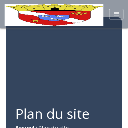
menu
Plan du site
Accueil
Plan du site