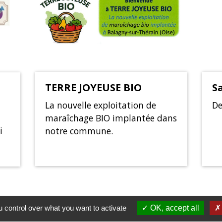
S
TERRE JOYEUSE BIO
De
La nouvelle exploitation de
maraîchage BIO implantée dans
i
notre commune.
 control over what you want to activate
OK, accept all