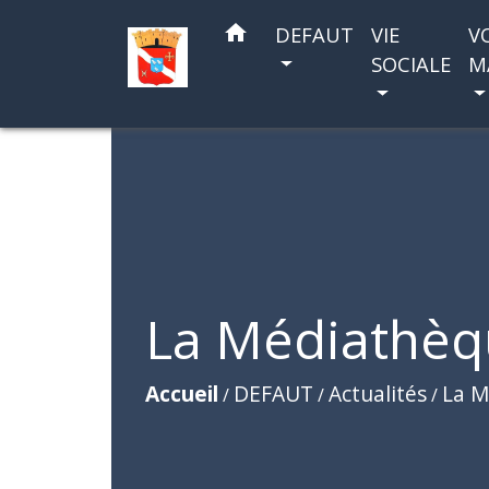
home
DEFAUT
VIE
V
SOCIALE
M
La Médiathèqu
Accueil
DEFAUT
Actualités
La M
/
/
/