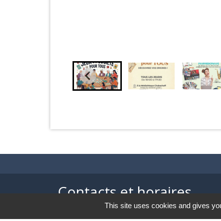
Contacts et horaires
This site uses cookies and gives you
Mairie de Balagny sur Thérain