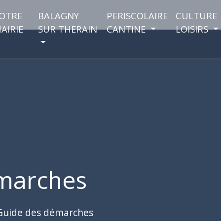
OTRE
BALAGNY
PERISCOLAIRE
CULTURE
AIRIE
SUR THERAIN
CANTINE
LOISIRS
marches
Guide des démarches