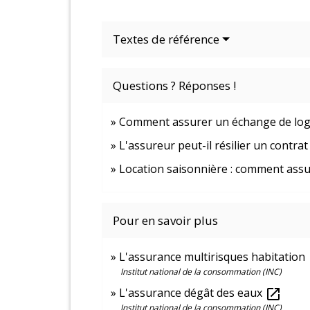
Textes de référence
Questions ? Réponses !
Comment assurer un échange de logem
L'assureur peut-il résilier un contra
Location saisonnière : comment ass
Pour en savoir plus
L'assurance multirisques habitation
o
Institut national de la consommation (INC)
L'assurance dégât des eaux
open_in_new
Institut national de la consommation (INC)