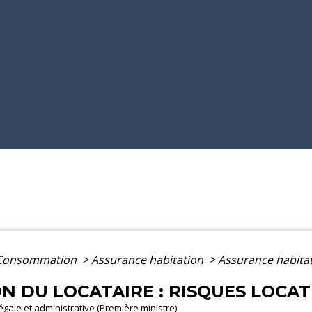
- Consommation
>
Assurance habitation
>
Assurance habitati
N DU LOCATAIRE : RISQUES LOCAT
légale et administrative (Première ministre)