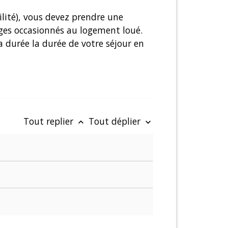
ilité), vous devez prendre une
ages occasionnés au logement loué.
la durée la durée de votre séjour en
Tout replier
Tout déplier
keyboard_arrow_up
keyboard_arrow_down