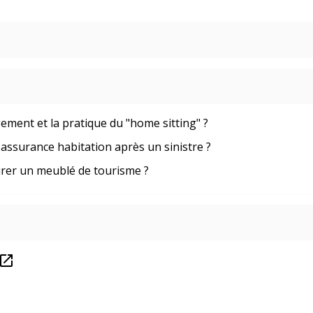
ent et la pratique du "home sitting" ?
t assurance habitation après un sinistre ?
urer un meublé de tourisme ?
pen_in_new