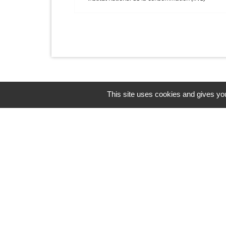
This site uses cookies and gives you
Contacts et horaires
Mairie de Balagny sur Thérain
1 Ter place Gabriel Péri
60250 Balagny-sur-Thérain - FRANCE
+33 3 44 26 48 43
Contact par formulaire