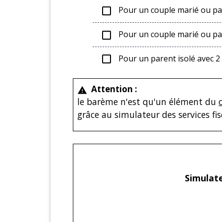
Pour un couple marié ou pa
check_box_outline_blank
Pour un couple marié ou pac
check_box_outline_blank
Pour un parent isolé avec 2
check_box_outline_blank
Attention :
warning
le barème n'est qu'un élément du
grâce au simulateur des services fis
Simulate