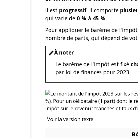
Il est
progressif
. Il comporte
plusie
qui varie de
0 %
à
45 %
.
Pour appliquer le barème de l'impôt
nombre de parts, qui dépend de votr
À noter
edit
Le barème de l'impôt est fixé
ch
par loi de finances pour 2023.
Impôt sur le revenu : tranches et taux d
Voir la version texte
BA