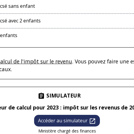
csé sans enfant
sé avec 2 enfants
 enfants
calcul de l'impôt sur le revenu
. Vous pouvez faire une 
caux.
SIMULATEUR
assignment
ur de calcul pour 2023 : impôt sur les revenus de 2
Accéder au simulateur
open_in_new
Ministère chargé des finances