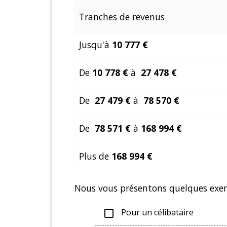
Tranches de revenus
Jusqu'à
10 777 €
De
10 778 €
à
27 478 €
De
27 479 €
à
78 570 €
De
78 571 €
à
168 994 €
Plus de
168 994 €
Nous vous présentons quelques exemp
Pour un célibataire
check_box_outline_blank