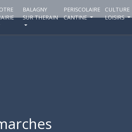
OTRE
BALAGNY
PERISCOLAIRE
CULTURE
AIRIE
SUR THERAIN
CANTINE
LOISIRS
marches