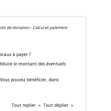
its de donation - Calcul et paiement
scaux à payer ?
déduire le montant des éventuels
 Vous pouvez bénéficier, dans
Tout replier
Tout déplier
keyboard_arrow_up
keyboard_arrow_down