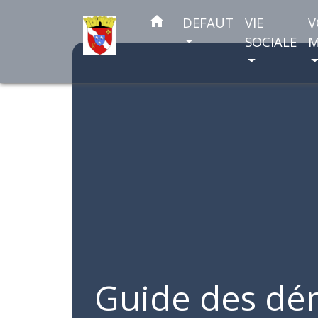
home
DEFAUT
VIE
V
SOCIALE
M
Guide des dé