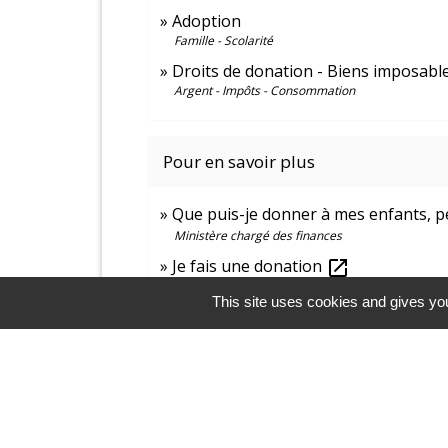
Adoption
Famille - Scolarité
Droits de donation - Biens imposable
Argent - Impôts - Consommation
Pour en savoir plus
Que puis-je donner à mes enfants, pe
Ministère chargé des finances
Je fais une donation
open_in_new
Ministère chargé des finances
This site uses cookies and gives you