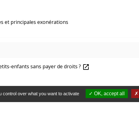
s et principales exonérations
tits-enfants sans payer de droits ?
open_in_new
 control over what you want to activate
OK, accept all