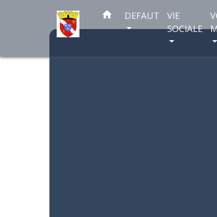
home
DEFAUT
VIE
V
SOCIALE
M