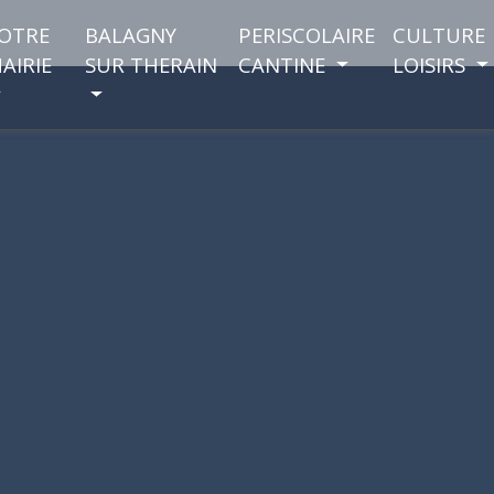
OTRE
BALAGNY
PERISCOLAIRE
CULTURE
AIRIE
SUR THERAIN
CANTINE
LOISIRS