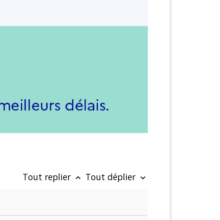
Tout replier
Tout déplier
keyboard_arrow_up
keyboard_arrow_down