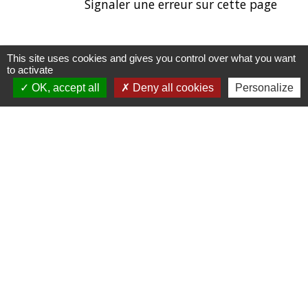
Signaler une erreur sur cette page
This site uses cookies and gives you control over what you want
to activate
OK, accept all
Deny all cookies
Personalize
Contacts et horaires
Mairie de Balagny sur Thérain
1 Ter place Gabriel Péri
60250 Balagny-sur-Thérain - FRANCE
+33 3 44 26 48 43
Contact par formulaire
Liens