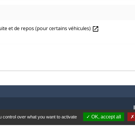
ite et de repos (pour certains véhicules)
open_in_new
 control over what you want to activate
OK, accept all