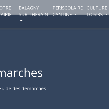
OTRE
BALAGNY
PERISCOLAIRE
CULTURE
AIRIE
SUR THERAIN
CANTINE
LOISIRS
marches
Guide des démarches