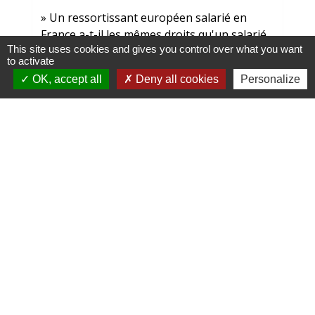
Un ressortissant européen salarié en
France a-t-il les mêmes droits qu'un salarié
This site uses cookies and gives you control over what you want
français ?
to activate
OK, accept all
Deny all cookies
Personalize
Signaler une erreur sur cette page
Contacts et horaires
Mairie de Balagny sur Thérain
1 Ter place Gabriel Péri
60250 Balagny-sur-Thérain - FRANCE
+33 3 44 26 48 43