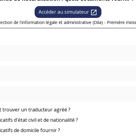
Accéder au simulateur
open_in_new
rection de l'information légale et administrative (Dila) - Première minis
 trouver un traducteur agréé ?
catifs d'état civil et de nationalité ?
icatifs de domicile fournir ?