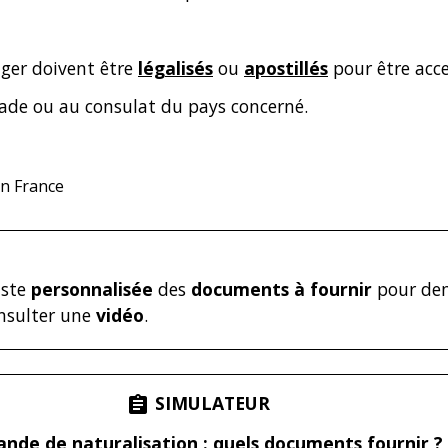
nger doivent être
légalisés
ou
apostillés
pour être acce
ade ou au consulat du pays concerné.
n France
iste
personnalisée
des
documents à fournir
pour de
onsulter une
vidéo
.
SIMULATEUR
assignment
de de naturalisation : quels documents fournir ?