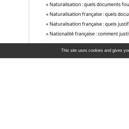
Naturalisation : quels documents four
Naturalisation française : quels docum
Naturalisation française : quels justi
Nationalité française : comment justi
This site uses cookies and gives you
Et aussi
Actes d'état civil
Papiers - Citoyenneté - Élections
Demande d'asile (réfugié, protection 
Étranger - Europe
Demande de naturalisation
Étranger - Europe
Légalisation de documents d'origine 
Papiers - Citoyenneté - Élections