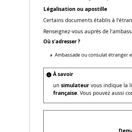
Légalisation ou apostille
Certains documents établis à l'étra
Renseignez-vous auprès de l'ambass
Où s’adresser ?
Ambassade ou consulat étranger e
arrow_right
À savoir
info
un
simulateur
vous indique la l
française
. Vous pouvez aussi c
Deman