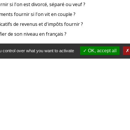
nir si l'on est divorcé, séparé ou veuf ?
ents fournir si l'on vit en couple ?
ficatifs de revenus et d'impôts fournir ?
fier de son niveau en français ?
 control over what you want to activate
OK, accept all
subsidiaire, apatride)
étrangère (authentification)