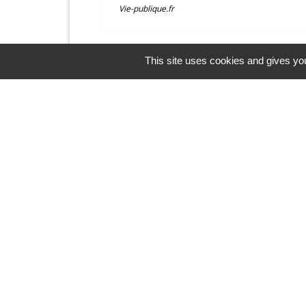
Vie-publique.fr
This site uses cookies and gives you
Contacts et horaires
Mairie de Balagny sur Thérain
1 Ter place Gabriel Péri
60250 Balagny-sur-Thérain - FRANCE
+33 3 44 26 48 43
Contact par formulaire