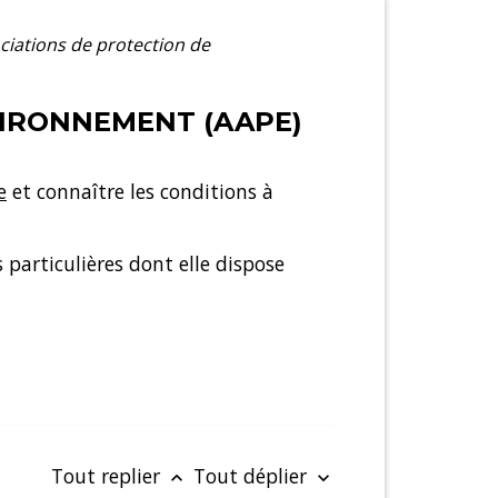
iations de protection de
VIRONNEMENT (AAPE)
e
et connaître les conditions à
 particulières dont elle dispose
Tout replier
Tout déplier
keyboard_arrow_up
keyboard_arrow_down