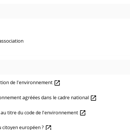
 association
ction de l'environnement
open_in_new
ironnement agréées dans le cadre national
open_in_new
c au titre du code de l'environnement
open_in_new
du citoyen européen ?
open_in_new