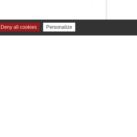
Signaler une erreur sur cette page
Deny all cookies
Personalize
Liens
Presentation de Balagny