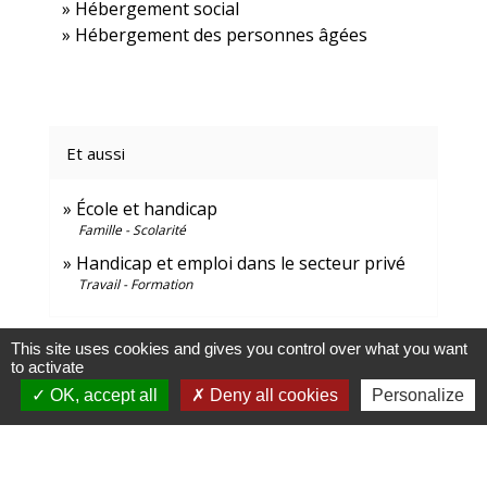
Hébergement social
Hébergement des personnes âgées
Et aussi
École et handicap
Famille - Scolarité
Handicap et emploi dans le secteur privé
Travail - Formation
Signaler une erreur sur cette page
This site uses cookies and gives you control over what you want
to activate
OK, accept all
Deny all cookies
Personalize