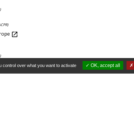
)
(ACPR)
urope
open_in_new
)
 control over what you want to activate
OK, accept all