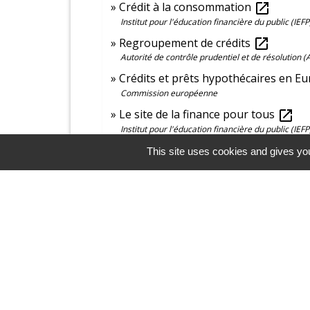
Crédit à la consommation
open_in_new
Institut pour l'éducation financière du public (IEFP
Regroupement de crédits
open_in_new
Autorité de contrôle prudentiel et de résolution 
Crédits et prêts hypothécaires en E
Commission européenne
Le site de la finance pour tous
open_in_new
Institut pour l'éducation financière du public (IEFP
This site uses cookies and gives you
Contacts et horaires