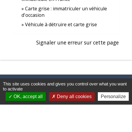
Carte grise : immatriculer un véhicule
d'occasion
Véhicule à détruire et carte grise
Signaler une erreur sur cette page
This site uses cookies and gives you control over what you want
to activate
Contacts et horaires
OK, accept all
Deny all cookies
Personalize
Mairie de Balagny sur Thérain
1 Ter place Gabriel Péri
60250 Balagny-sur-Thérain - FRANCE