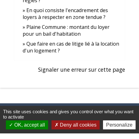
règles ?
En quoi consiste l'encadrement des
loyers à respecter en zone tendue ?
Plaine Commune : montant du loyer
pour un bail d'habitation
Que faire en cas de litige lié à la location
d'un logement ?
Signaler une erreur sur cette page
This site uses cookies and gives you control over what you want
to activate
Contacts et horaires
OK, accept all
Deny all cookies
Personalize