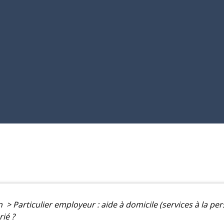
on
>
Particulier employeur : aide à domicile (services à la p
rié ?