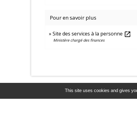
Pour en savoir plus
Site des services à la personne
open_in_new
Ministère chargé des finances
This site uses cookies and gives you
Contacts et horaires
Mairie de Balagny sur Thérain