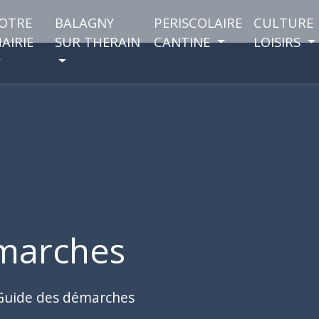
OTRE
BALAGNY
PERISCOLAIRE
CULTURE
AIRIE
SUR THERAIN
CANTINE
LOISIRS
marches
Guide des démarches