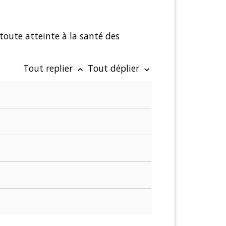
 toute atteinte à la santé des
Tout replier
Tout déplier
keyboard_arrow_up
keyboard_arrow_down