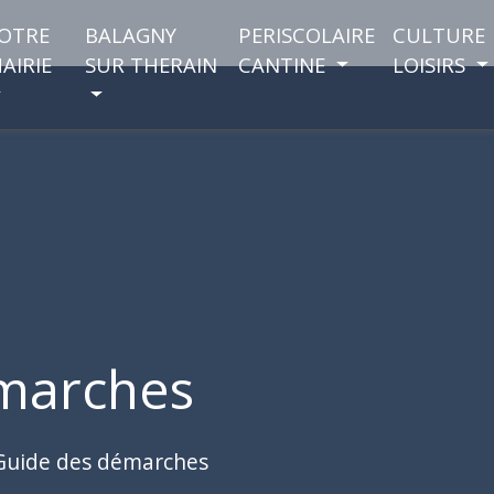
OTRE
BALAGNY
PERISCOLAIRE
CULTURE
AIRIE
SUR THERAIN
CANTINE
LOISIRS
marches
Guide des démarches