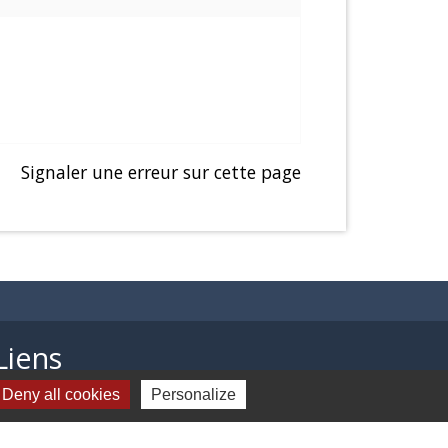
Signaler une erreur sur cette page
Liens
Deny all cookies
Personalize
Presentation de Balagny