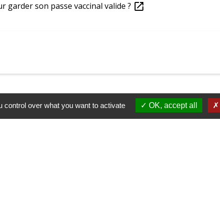
ur garder son passe vaccinal valide ?
open_in_new
 control over what you want to activate
OK, accept all