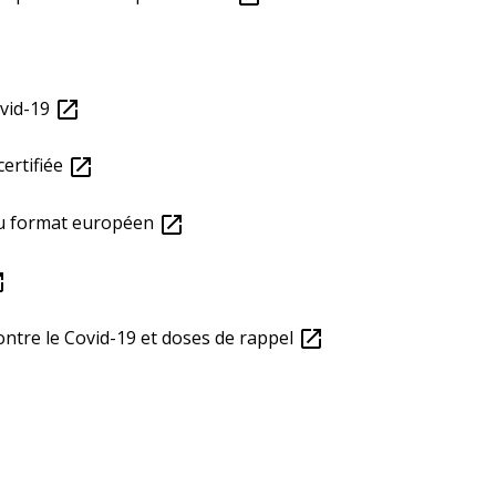
ovid-19
open_in_new
certifiée
open_in_new
 au format européen
open_in_new
new
ntre le Covid-19 et doses de rappel
open_in_new