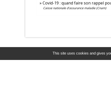
Covid-19 : quand faire son rappel po
Caisse nationale d'assurance maladie (Cnam)
This site uses cookies and gives you
Contacts et horaires
Mairie de Balagny sur Thérain
1 Ter place Gabriel Péri
60250 Balagny-sur-Thérain - FRANCE
+33 3 44 26 48 43
Contact par formulaire